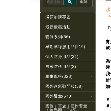
進階
永
20
滿額加購專區
最新優惠活動
「
套裝系列(56)
青
早期草綠服用品(219)
就
個人防身用品(31)
為
居家防護用品(2)
建
我
軍事風格(328)
針
國外迷彩戰鬥服(38)
加
國外臂章(670)
＃
＃
國旗｜軍旗｜國旗臂章
｜鑰匙圈｜(145)