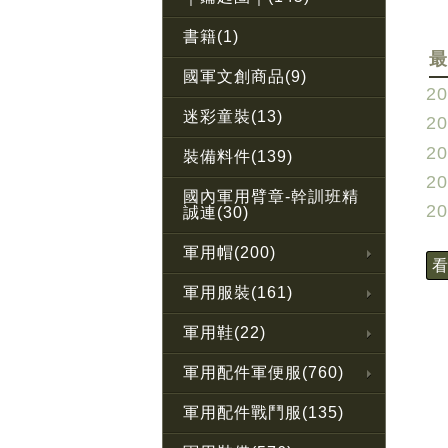
書籍(1)
最
國軍文創商品(9)
20
迷彩童裝(13)
20
20
裝備料件(139)
20
國內軍用臂章-幹訓班精
20
誠連(30)
軍用帽(200)
軍用服裝(161)
軍用鞋(22)
軍用配件軍便服(760)
軍用配件戰鬥服(135)