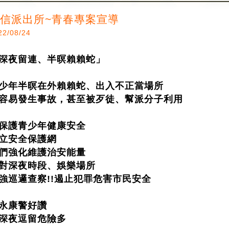
信派出所~青春專案宣導
22/08/24
深夜留連、半暝賴賴蛇」
少年半暝在外賴賴蛇、出入不正當場所
容易發生事故，甚至被歹徒、幫派分子利用
保護青少年健康安全
立安全保護網
們強化維護治安能量
對深夜時段、娛樂場所
強巡邏查察!!遏止犯罪危害市民安全
永康警好讚
深夜逗留危險多