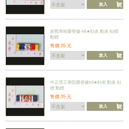
政戰學校榮譽徽-h6★勛表 勳表 勛標
勳標
售價
35
元
中正理工學院榮譽徽h9★勛表 勳表 勛
標 勳標
售價
35
元