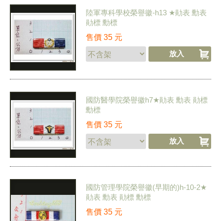
陸軍專科學校榮譽徽-h13 ★勛表 勳表
勛標 勳標
售價
35
元
國防醫學院榮譽徽h7★勛表 勳表 勛標
勳標
售價
35
元
國防管理學院榮譽徽(早期的)h-10-2★
勛表 勳表 勛標 勳標
售價
35
元