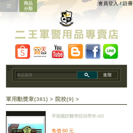
會員登入
/
註冊
進階
軍用勳獎章(381)
>
院校(9)
>
早期國防醫學院領帶夾-t10
售價
60
元