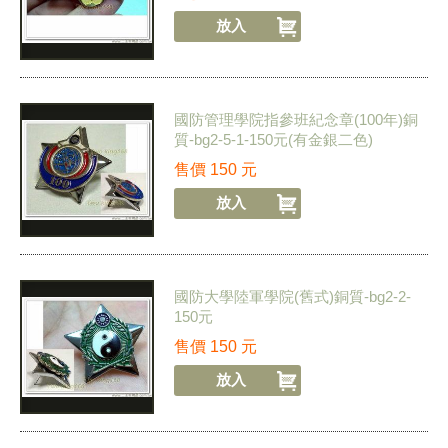
國防管理學院指參班紀念章(100年)銅
質-bg2-5-1-150元(有金銀二色)
售價
150
元
國防大學陸軍學院(舊式)銅質-bg2-2-
150元
售價
150
元