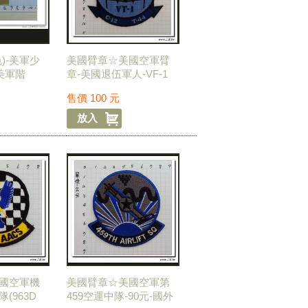
)-美軍少
美國臂章☆美國空軍臂
-美軍階
章-美國退伍軍人-VF-1
虛擬戰鬥機-100元-國外
售價
100
元
485
國空軍機
美國臂章☆美國空軍第
(963D
459空運中隊-90元-國外