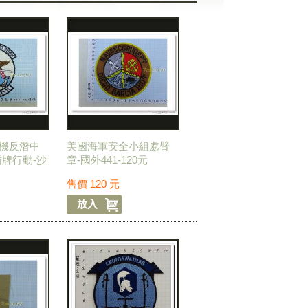
機反潛中
美國海軍安全小組處臂
盾牌行動-沙
章-國外441-120元
8-120元
售價
120
元