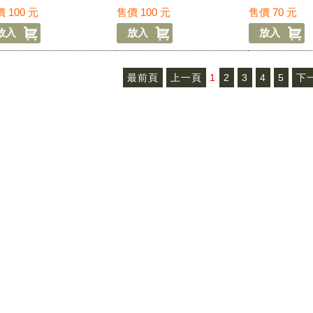
100元-國外476
部-100元-國外475
AACS)(小)-
價
100
元
售價
100
元
售價
70
元
474
最前頁
上一頁
1
2
3
4
5
下