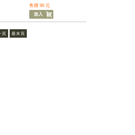
70元-國外
470
售價
90
元
一頁
最末頁