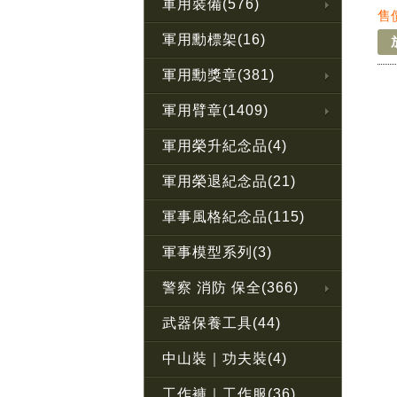
團-
軍用裝備(576)
售
軍用勳標架(16)
軍用勳獎章(381)
軍用臂章(1409)
軍用榮升紀念品(4)
軍用榮退紀念品(21)
軍事風格紀念品(115)
軍事模型系列(3)
警察 消防 保全(366)
武器保養工具(44)
中山裝｜功夫裝(4)
工作褲｜工作服(36)