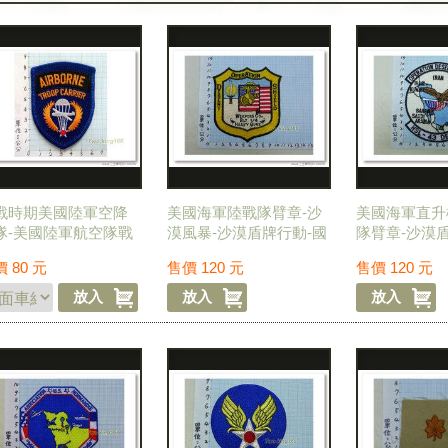
戰時期美國陸軍空降
美國海軍陸戰隊臂章-沙
美國海軍直升
隊-美國陸軍航空隊戰
漠風暴-沙漠盾牌行動-國
隊臂章-沙漠
空運臂章-國外550
外437-120元
漠風暴-國外43
價
80
元
售價
120
元
售價
120
元