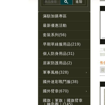
進階
滿額加購專區
最新優惠活動
套裝系列(56)
早期草綠服用品(219)
二
個人防身用品(31)
部
術
售
居家防護用品(2)
軍事風格(328)
國外迷彩戰鬥服(38)
國外臂章(670)
國旗｜軍旗｜國旗臂章
｜鑰匙圈｜(145)