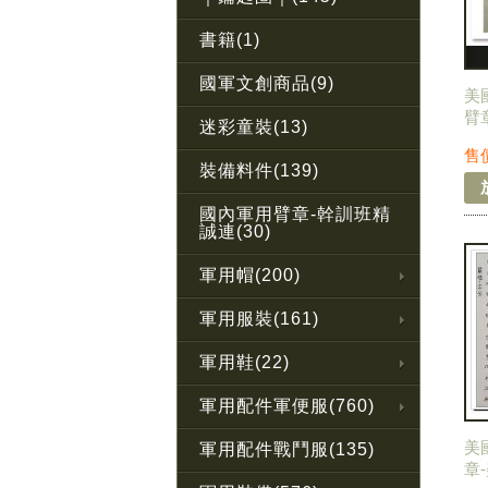
書籍(1)
國軍文創商品(9)
美
臂
迷彩童裝(13)
國外
售
裝備料件(139)
國內軍用臂章-幹訓班精
誠連(30)
軍用帽(200)
軍用服裝(161)
軍用鞋(22)
軍用配件軍便服(760)
美
軍用配件戰鬥服(135)
章