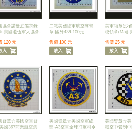
國協會諾曼底備忘錄
二戰美國陸軍航空隊臂
美軍領章(沙色
章-美國退伍軍人協會-
章-國外439-100元
校領章(Maj)
436-120元
級-25元
價
120
元
售價
100
元
售價
25
元
國臂章☆美國空軍臂
美國臂章☆美國空軍總
美國臂章☆美
-美國367商業航空集
部-A3空軍全球打擊司令
載空中管制中隊