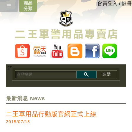
會員登入
/
註冊
進階
最新消息 News
二王軍用品行動版官網正式上線
2015/07/13