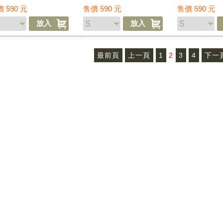
☆軍事風格★短褲 工
戲☆軍事風格★ 短褲
存遊戲
價
590
元
售價
590
元
售價
590
元
褲
最前頁
上一頁
1
2
3
4
下一