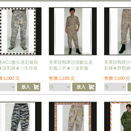
軍ACU數位迷彩服長
美軍陸戰隊沙漠數位迷
美軍陸戰隊沙
★迷彩褲★☆生存遊
彩服上衣★☆迷彩服
彩褲★野戰褲
★☆野戰褲
★☆戰鬥服★MARPAT
★☆生存遊戲
價
1,000
元
售價
1,100
元
售價
1,100
元
★MARPAT