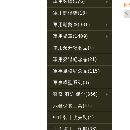
★
軍用裝備(576)
售
作
軍用勳標架(16)
軍用勳獎章(381)
軍用臂章(1409)
軍用榮升紀念品(4)
軍用榮退紀念品(21)
軍事風格紀念品(115)
軍事模型系列(3)
警察 消防 保全(366)
武器保養工具(44)
中山裝｜功夫裝(4)
工作褲｜工作服(36)