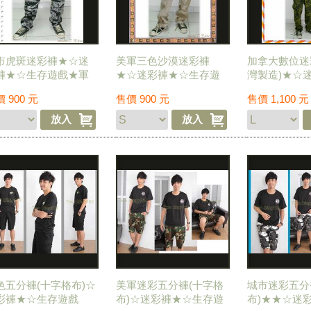
市虎斑迷彩褲★☆迷
美軍三色沙漠迷彩褲
加拿大數位迷
褲★☆生存遊戲★軍
★☆迷彩褲★☆生存遊
灣製造)★☆
 野戰褲
戲★ 三沙 野戰褲
戰服★☆生存
價
900
元
售價
900
元
售價
1,100
元
色五分褲(十字格布)☆
美軍迷彩五分褲(十字格
城市迷彩五分
彩褲★☆生存遊戲
布)☆迷彩褲★☆生存遊
布)★★☆迷