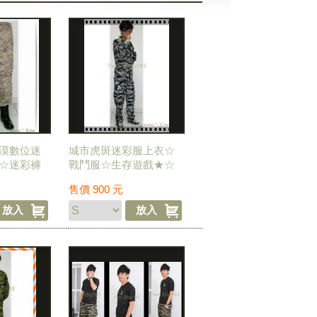
漠數位迷
城市虎斑迷彩服上衣☆
☆迷彩褲
戰鬥服☆生存遊戲★☆
野戰服
售價
900
元