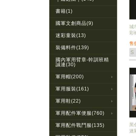
書籍(1)
國軍文創商品(9)
城
彩
迷彩童裝(13)
褲
售
裝備料件(139)
國內軍用臂章-幹訓班精
誠連(30)
軍用帽(200)
軍用服裝(161)
軍用鞋(22)
軍用配件軍便服(760)
黑
軍用配件戰鬥服(135)
迷