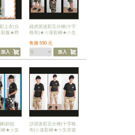
彩上衣(台
綠虎斑迷彩五分褲(十字
迷彩服★野
格布)★☆迷彩褲★☆生
遊戲★
存遊戲★☆軍事風格
售價
590
元
★☆潮流
褲(斜紋
沙漠迷彩五分褲(十字格
彩褲★☆生
布)☆迷彩褲★☆生存遊