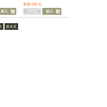
戲★工作褲 短褲
售價
590
元
頁
最末頁