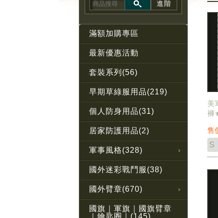
進階
滿額加購專區
最新優惠活動
套裝系列(56)
早期草綠服用品(219)
美
個人防身用品(31)
褲
戲
售
居家防護用品(2)
軍事風格(328)
國外迷彩戰鬥服(38)
國外臂章(670)
國旗｜軍旗｜國旗臂章
｜鑰匙圈｜(145)